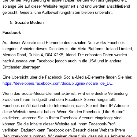
Die bei der Registrierung erfassten Daten werden von uns gespeichert,
solange Sie auf dieser Website registriert sind und werden anschließend
gelöscht. Gesetzliche Aufbewahrungsfristen bleiben unberührt.
Soziale Medien
Facebook
Auf dieser Website sind Elemente des sozialen Netzwerks Facebook
integriert. Anbieter dieses Dienstes ist die Meta Platforms Ireland Limited,
Merrion Road, Dublin 4, D04 X2K5, Irland. Die erfassten Daten werden
nach Aussage von Facebook jedoch auch in die USA und in andere
Drittländer übertragen.
Eine Übersicht über die Facebook Social-Media-Elemente finden Sie hier:
https://developers.facebook.com/docs/plugins/?locale=de_DE
.
Wenn das Social-Media-Element aktiv ist, wird eine direkte Verbindung
zwischen Ihrem Endgerät und dem Facebook-Server hergestellt.
Facebook erhält dadurch die Information, dass Sie mit Ihrer IP-Adresse
diese Website besucht haben. Wenn Sie den Facebook „Like-Button“
anklicken, während Sie in Ihrem Facebook-Account eingeloggt sind,
können Sie die Inhalte dieser Website auf Ihrem Facebook-Profil
verlinken. Dadurch kann Facebook den Besuch dieser Website Ihrem
Benutzerkonto zuordnen. Wir weisen darauf hin, dass wir als Anbieter der