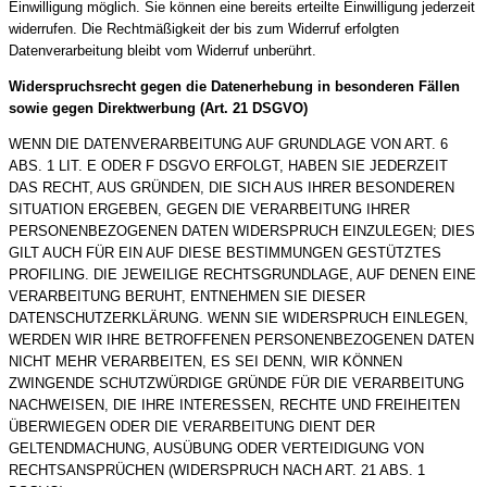
Einwilligung möglich. Sie können eine bereits erteilte Einwilligung jederzeit
widerrufen. Die Rechtmäßigkeit der bis zum Widerruf erfolgten
Datenverarbeitung bleibt vom Widerruf unberührt.
Widerspruchsrecht gegen die Datenerhebung in besonderen Fällen
sowie gegen Direktwerbung (Art. 21 DSGVO)
WENN DIE DATENVERARBEITUNG AUF GRUNDLAGE VON ART. 6
ABS. 1 LIT. E ODER F DSGVO ERFOLGT, HABEN SIE JEDERZEIT
DAS RECHT, AUS GRÜNDEN, DIE SICH AUS IHRER BESONDEREN
SITUATION ERGEBEN, GEGEN DIE VERARBEITUNG IHRER
PERSONENBEZOGENEN DATEN WIDERSPRUCH EINZULEGEN; DIES
GILT AUCH FÜR EIN AUF DIESE BESTIMMUNGEN GESTÜTZTES
PROFILING. DIE JEWEILIGE RECHTSGRUNDLAGE, AUF DENEN EINE
VERARBEITUNG BERUHT, ENTNEHMEN SIE DIESER
DATENSCHUTZERKLÄRUNG. WENN SIE WIDERSPRUCH EINLEGEN,
WERDEN WIR IHRE BETROFFENEN PERSONENBEZOGENEN DATEN
NICHT MEHR VERARBEITEN, ES SEI DENN, WIR KÖNNEN
ZWINGENDE SCHUTZWÜRDIGE GRÜNDE FÜR DIE VERARBEITUNG
NACHWEISEN, DIE IHRE INTERESSEN, RECHTE UND FREIHEITEN
ÜBERWIEGEN ODER DIE VERARBEITUNG DIENT DER
GELTENDMACHUNG, AUSÜBUNG ODER VERTEIDIGUNG VON
RECHTSANSPRÜCHEN (WIDERSPRUCH NACH ART. 21 ABS. 1