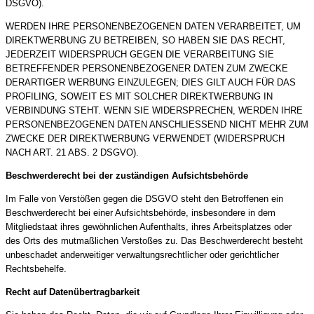
DSGVO).
WERDEN IHRE PERSONENBEZOGENEN DATEN VERARBEITET, UM
DIREKTWERBUNG ZU BETREIBEN, SO HABEN SIE DAS RECHT,
JEDERZEIT WIDERSPRUCH GEGEN DIE VERARBEITUNG SIE
BETREFFENDER PERSONENBEZOGENER DATEN ZUM ZWECKE
DERARTIGER WERBUNG EINZULEGEN; DIES GILT AUCH FÜR DAS
PROFILING, SOWEIT ES MIT SOLCHER DIREKTWERBUNG IN
VERBINDUNG STEHT. WENN SIE WIDERSPRECHEN, WERDEN IHRE
PERSONENBEZOGENEN DATEN ANSCHLIESSEND NICHT MEHR ZUM
ZWECKE DER DIREKTWERBUNG VERWENDET (WIDERSPRUCH
NACH ART. 21 ABS. 2 DSGVO).
Beschwerde­recht bei der zuständigen Aufsichts­behörde
Im Falle von Verstößen gegen die DSGVO steht den Betroffenen ein
Beschwerderecht bei einer Aufsichtsbehörde, insbesondere in dem
Mitgliedstaat ihres gewöhnlichen Aufenthalts, ihres Arbeitsplatzes oder
des Orts des mutmaßlichen Verstoßes zu. Das Beschwerderecht besteht
unbeschadet anderweitiger verwaltungsrechtlicher oder gerichtlicher
Rechtsbehelfe.
Recht auf Daten­übertrag­barkeit