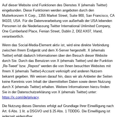
Auf dieser Website sind Funktionen des Dienstes X (ehemals Twitter)
eingebunden. Diese Funktionen werden angeboten durch den
Mutterkonzern X Corp., 1355 Market Street, Suite 900, San Francisco, CA
94103, USA. Für die Datenverarbeitung von außerhalb der USA lebenden
Personen ist die Niederlassung Twitter International Unlimited Company,
One Cumberland Place, Fenian Street, Dublin 2, D02 AX07, Irland,
verantwortlich.
Wenn das Social-Media-Element aktiv ist, wird eine direkte Verbindung
zwischen Ihrem Endgerät und dem X-Server hergestellt. X (ehemals
Twitter) erhält dadurch Informationen über den Besuch dieser Website
durch Sie. Durch das Benutzen von X (ehemals Twitter) und der Funktion
„Re-Tweet“ bzw. „Repost“ werden die von Ihnen besuchten Websites mit
Ihrem X (ehemals Twitter)-Account verknüpft und anderen Nutzern
bekannt gegeben. Wir weisen darauf hin, dass wir als Anbieter der Seiten
keine Kenntnis vom Inhalt der übermittelten Daten sowie deren Nutzung
durch X (ehemals Twitter) erhalten. Weitere Informationen hierzu finden
Sie in der Datenschutzerklärung von X (ehemals Twitter) unter:
https://x.com/de/privacy
.
Die Nutzung dieses Dienstes erfolgt auf Grundlage Ihrer Einwilligung nach
Art. 6 Abs. 1 lit. a DSGVO und § 25 Abs. 1 TDDDG. Die Einwilligung ist
jederzeit widerrufbar.