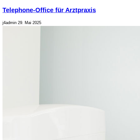
Telephone-Office für Arztpraxis
j4admin
29. Mai 2025